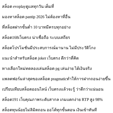
สล็อต evoplayดูแลทุกวัน เต็มที่
มองหาสล็อต pantip 2026 ไม่ต้องหาที่อื่น
ที่สล็อตฝากขั้นต่ำ 10 บาทมีครบทุกอย่าง
สล็อต168เว็บตรง น่าเชื่อถือ ระบบเสถียร
สล็อตโปรโมชั่นมีประสบการณ์มานาน ไม่มีประวัติโกง
แนะนำสำหรับสล็อต joker เว็บตรง ดีกว่าที่คิด
ทางเลือกใหม่ทดลองเล่นสล็อต pg เล่นง่าย ได้เงินจริง
แพลตฟอร์มล่าสุดของสล็อต pragmaticทำให้การฝากถอนง่ายขึ้น
เปรียบเทียบสล็อตออนไลน์ เว็บตรงแล้วจะรู้ ว่าดีกว่าแน่นอน
สล็อต191 เว็บคุณภาพระดับสากล เกมแตกง่าย RTP สูง 98%
สล็อตทุนน้อยไม่ลิมิตถอน ออโต้ทุกขั้นตอน เงินเข้าทันที