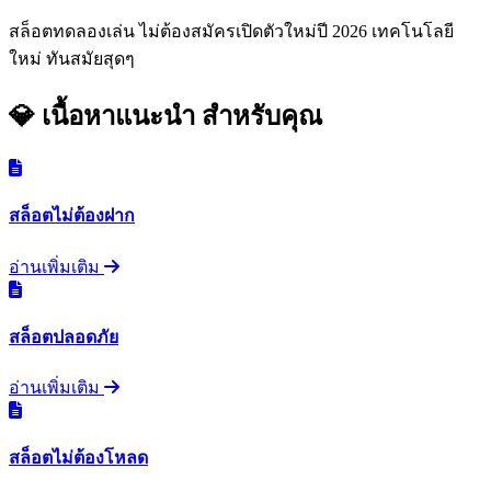
สล็อตทดลองเล่น ไม่ต้องสมัครเปิดตัวใหม่ปี 2026 เทคโนโลยี
ใหม่ ทันสมัยสุดๆ
💎 เนื้อหาแนะนำ
สำหรับคุณ
สล็อตไม่ต้องฝาก
อ่านเพิ่มเติม
สล็อตปลอดภัย
อ่านเพิ่มเติม
สล็อตไม่ต้องโหลด