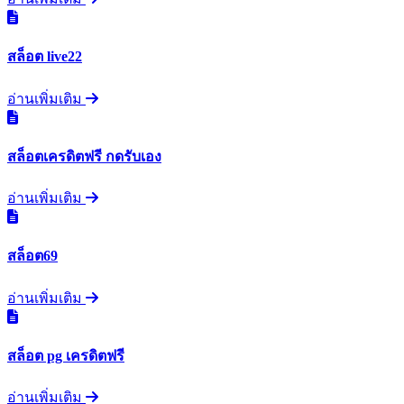
สล็อต live22
อ่านเพิ่มเติม
สล็อตเครดิตฟรี กดรับเอง
อ่านเพิ่มเติม
สล็อต69
อ่านเพิ่มเติม
สล็อต pg เครดิตฟรี
อ่านเพิ่มเติม