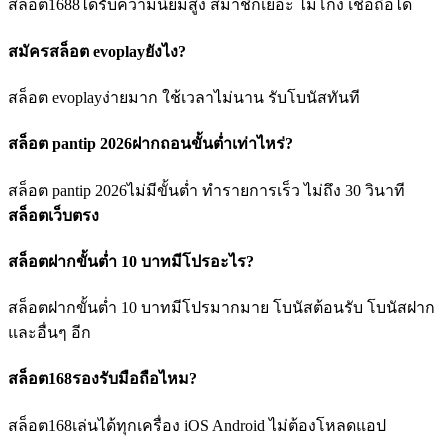
สล็อต1688ได้รับความนิยมสูง สมาชิกเยอะ ไม่โกง เชื่อถือได้
สมัครสล็อต evoplayยังไง?
สล็อต evoplayง่ายมาก ใช้เวลาไม่นาน รับโบนัสทันที
สล็อต pantip 2026ฝากถอนขั้นต่ำเท่าไหร่?
สล็อต pantip 2026ไม่มีขั้นต่ำ ทำรายการเร็ว ไม่ถึง 30 วินาที
สล็อตเว็บตรง
สล็อตฝากขั้นต่ำ 10 บาทมีโปรอะไร?
สล็อตฝากขั้นต่ำ 10 บาทมีโปรมากมาย โบนัสต้อนรับ โบนัสฝาก
และอื่นๆ อีก
สล็อต168รองรับมือถือไหม?
สล็อต168เล่นได้ทุกเครื่อง iOS Android ไม่ต้องโหลดแอป