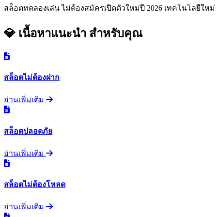
สล็อตทดลองเล่น ไม่ต้องสมัครเปิดตัวใหม่ปี 2026 เทคโนโลยีใหม่
💎 เนื้อหาแนะนำ
สำหรับคุณ
สล็อตไม่ต้องฝาก
อ่านเพิ่มเติม
สล็อตปลอดภัย
อ่านเพิ่มเติม
สล็อตไม่ต้องโหลด
อ่านเพิ่มเติม