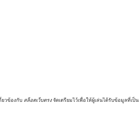
เกี่ยวข้องกับ
สล็อตเว็บตรง
จัดเตรียมไว้เพื่อให้ผู้เล่นได้รับข้อมูลที่เ