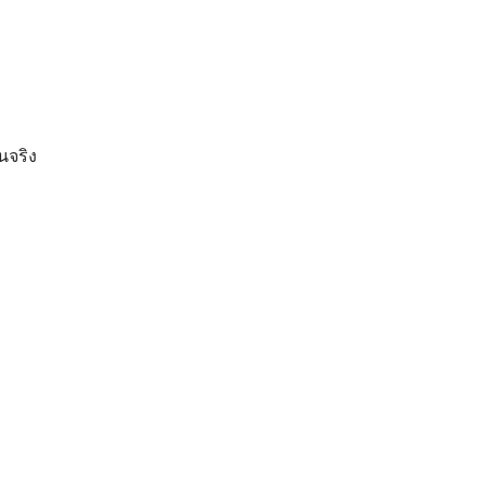
นจริง