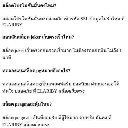
สล็อตโปรโมชั่นมั่นคงไหม?
สล็อตโปรโมชั่นมั่นคงปลอดภัย เข้ารหัส SSL ข้อมูลไม่รั่วไหล ที่
ELARIBY
ถอนเงินสล็อต joker เว็บตรงเร็วไหม?
สล็อต joker เว็บตรงถอนรวดเร็วมาก ไม่ต้องรอแอดมิน ไม่ถึง 1
นาที
ทดลองเล่นสล็อต pgหมายถึงอะไร?
ทดลองเล่นสล็อต pgเป็นแพลตฟอร์ม ยอดนิยม ฝากถอนออโต้
ทันใจ ปลอดภัย ที่ ELARIBY
สล็อตเว็บตรง
สล็อต pragmaticคุ้มไหม?
สล็อต pragmaticเป็นที่ยอมรับ มีผู้ใช้มาก จ่ายจริง มั่นคง ที่
ELARIBY สล็อตเว็บตรง