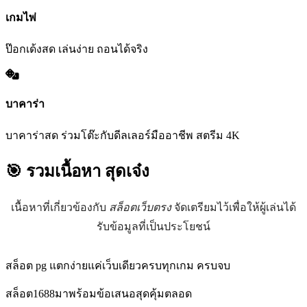
เกมไพ่
ป๊อกเด้งสด เล่นง่าย ถอนได้จริง
บาคาร่า
บาคาร่าสด ร่วมโต๊ะกับดีลเลอร์มืออาชีพ สตรีม 4K
🎯 รวมเนื้อหา
สุดเจ๋ง
เนื้อหาที่เกี่ยวข้องกับ
สล็อตเว็บตรง
จัดเตรียมไว้เพื่อให้ผู้เล่นได้
รับข้อมูลที่เป็นประโยชน์
สล็อต pg แตกง่ายแค่เว็บเดียวครบทุกเกม ครบจบ
สล็อต1688มาพร้อมข้อเสนอสุดคุ้มตลอด