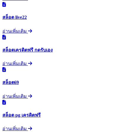
สล็อต live22
อ่านเพิ่มเติม
สล็อตเครดิตฟรี กดรับเอง
อ่านเพิ่มเติม
สล็อต69
อ่านเพิ่มเติม
สล็อต pg เครดิตฟรี
อ่านเพิ่มเติม