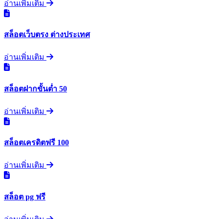
อ่านเพิ่มเติม
สล็อตเว็บตรง ต่างประเทศ
อ่านเพิ่มเติม
สล็อตฝากขั้นต่ำ 50
อ่านเพิ่มเติม
สล็อตเครดิตฟรี 100
อ่านเพิ่มเติม
สล็อต pg ฟรี