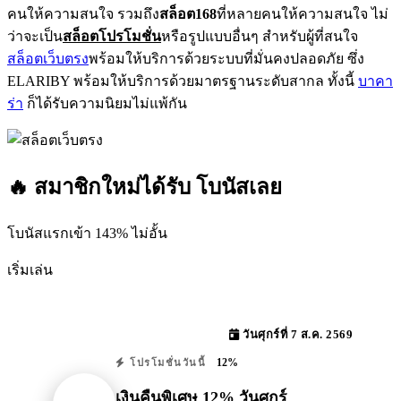
คนให้ความสนใจ รวมถึง
สล็อต168
ที่หลายคนให้ความสนใจ ไม่
ว่าจะเป็น
สล็อตโปรโมชั่น
หรือรูปแบบอื่นๆ สำหรับผู้ที่สนใจ
สล็อตเว็บตรง
พร้อมให้บริการด้วยระบบที่มั่นคงปลอดภัย ซึ่ง
ELARIBY พร้อมให้บริการด้วยมาตรฐานระดับสากล ทั้งนี้
บาคา
ร่า
ก็ได้รับความนิยมไม่แพ้กัน
🔥 สมาชิกใหม่ได้รับ โบนัสเลย
โบนัสแรกเข้า 143% ไม่อั้น
เริ่มเล่น
วันศุกร์ที่ 7 ส.ค. 2569
12%
โปรโมชั่นวันนี้
เงินคืนพิเศษ 12% วันศุกร์