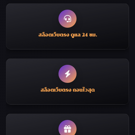
สล็อตเว็บตรง ดูแล 24 ชม.
สล็อตเว็บตรง ถอนไวสุด