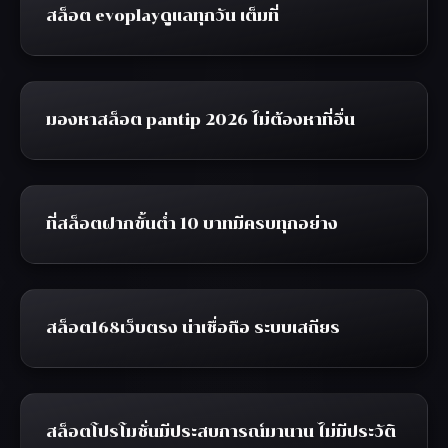
สล็อต evoplayดูแลทุกวัน เต็มที่
มองหาสล็อต pantip 2026 ไม่ต้องหาที่อื่น
ที่สล็อตฝากขั้นต่ำ 10 บาทมีครบทุกอย่าง
สล็อต168เว็บตรง น่าเชื่อถือ ระบบเสถียร
สล็อตโปรโมชั่นมีประสบการณ์มานาน ไม่มีประวัติ