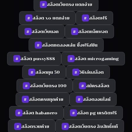
สล็อตเว็บตรง แตกง่าย
สล็อต xo แตกง่าย
สล็อตฟรี
สล็อตเว็บนอก
สล็อตแจ็คพอต
สล็อตทดลองเล่น ซื้อฟรีสปิน
สล็อต pussy888
สล็อต microgaming
สล็อตทุน 50
วิธีเล่นสล็อต
สล็อตเว็บตรง 100
สมัครสล็อต
สล็อตครบทุกค่าย
สล็อตออนไลน์
สล็อต habanero
สล็อต pg เครดิตฟรี
สล็อตรวมค่าย
สล็อตเว็บตรง ลิขสิทธิ์แท้