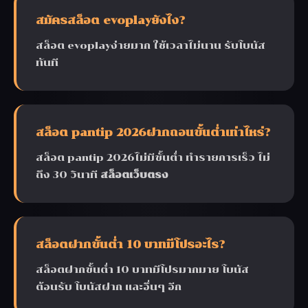
สมัครสล็อต evoplayยังไง?
สล็อต evoplayง่ายมาก ใช้เวลาไม่นาน รับโบนัส
ทันที
สล็อต pantip 2026ฝากถอนขั้นต่ำเท่าไหร่?
สล็อต pantip 2026ไม่มีขั้นต่ำ ทำรายการเร็ว ไม่
ถึง 30 วินาที
สล็อตเว็บตรง
สล็อตฝากขั้นต่ำ 10 บาทมีโปรอะไร?
สล็อตฝากขั้นต่ำ 10 บาทมีโปรมากมาย โบนัส
ต้อนรับ โบนัสฝาก และอื่นๆ อีก