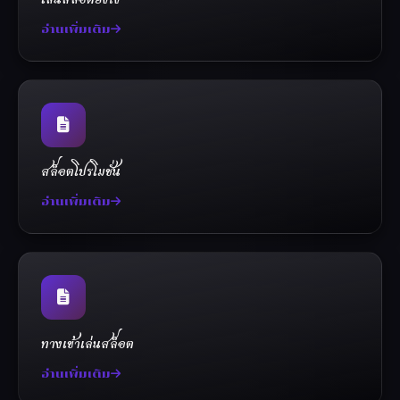
เล่นสล็อตยังไง
อ่านเพิ่มเติม
สล็อตโปรโมชั่น
อ่านเพิ่มเติม
ทางเข้าเล่นสล็อต
อ่านเพิ่มเติม