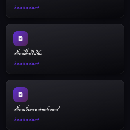
อ่านเพิ่มเติม
สล็อตซื้อฟรีสปิน
อ่านเพิ่มเติม
สล็อตเว็บตรง ต่างประเทศ
อ่านเพิ่มเติม