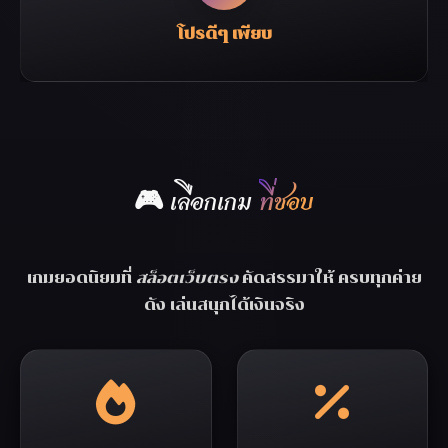
โปรดีๆ เพียบ
🎮 เลือกเกม
ที่ชอบ
เกมยอดนิยมที่
สล็อตเว็บตรง
คัดสรรมาให้ ครบทุกค่าย
ดัง เล่นสนุกได้เงินจริง