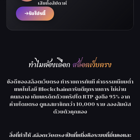
เสียทั้งสัปดาห์
รับโปรนี้
ทำไมต้องเลือก
สล็อตเว็บตรง
ข้อดีของสล็อตเว็บตรง ทำรายการทันที ค่าธรรมเนียมต่ำ
เทคโนโลยี Blockchainการันตีทุกรายการ ไม่ผ่าน
คนกลาง เติมเครดิตด้วยคริปโต RTP สูงถึง 95% จาก
ค่ายโดยตรง ดูแลสมาชิกกว่า 10,000 ราย ลองสัมผัส
ด้วยตัวคุณเอง
สิ่งที่ทำให้
สล็อตเว็บตรง
เป็นที่หนึ่งคือระบบที่มั่นคงและ