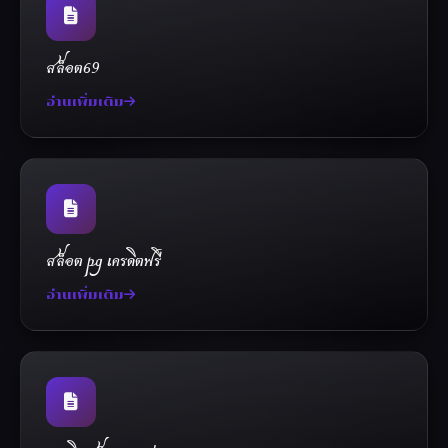
สล็อต69
อ่านเพิ่มเติม
สล็อต pg เครดิตฟรี
อ่านเพิ่มเติม