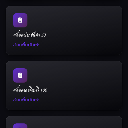
สล็อตฝากขั้นต่ำ 50
อ่านเพิ่มเติม
สล็อตเครดิตฟรี 100
อ่านเพิ่มเติม